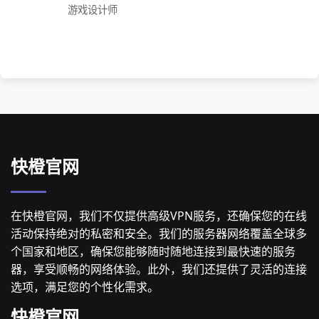
游戏设计师
快橙官网
在快橙官网，我们不仅提供高级VPN服务，还确保您的在线
活动保持绝对的私密和安全。我们的服务器网络覆盖全球多
个国家和地区，确保您能够随时随地连接到最快速的服务
器，享受顺畅的网络体验。此外，我们还提供了灵活的连接
选项，满足您的个性化需求。
快橙官网