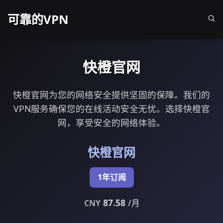
可靠的VPN
快橙官网
快橙官网为您的网络安全提供坚固的保障。我们的
VPN服务确保您的在线活动安全无忧。选择快橙官
网，享受安全的网络体验。
快橙官网
1年订阅
87.58
CNY
/月