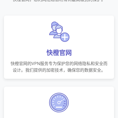
快橙官网
快橙官网的VPN服务专为保护您的网络隐私和安全而
设计。我们提供的加密技术，确保您的数据安全。