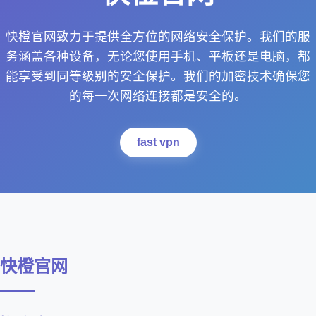
快橙官网致力于提供全方位的网络安全保护。我们的服
务涵盖各种设备，无论您使用手机、平板还是电脑，都
能享受到同等级别的安全保护。我们的加密技术确保您
的每一次网络连接都是安全的。
fast vpn
快橙官网